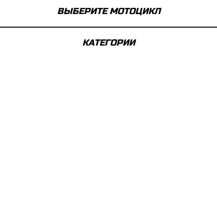
ВЫБЕРИТЕ МОТОЦИКЛ
КАТЕГОРИИ
ТЕХНИЧЕСКИЕ АКСЕССУАРЫ
Современные технологии, позволяющие получить от
вашего мотоцикла максимум.
ПОДЪЕМНИК РУЛЯ
Ref: 777019390X0
Эти высокопрочные алюминиевые