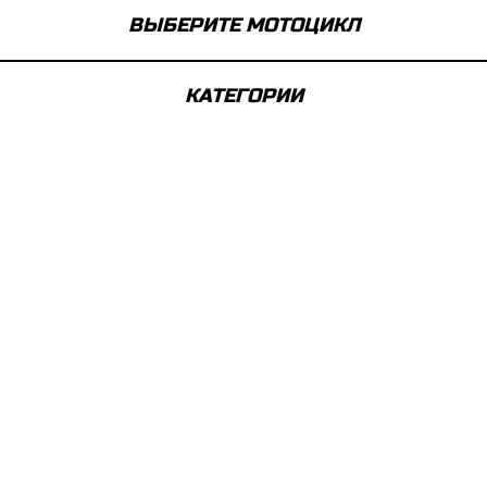
ВЫБЕРИТЕ МОТОЦИКЛ
КАТЕГОРИИ
ТЕХНИЧЕСКИЕ АКСЕССУАРЫ
Современные технологии, позволяющие получить от
вашего мотоцикла максимум.
АКРАПОВИЧ "SLIP-ON LINE"
Ref: 55705981000
Используется командой GASGAS Factory Racing