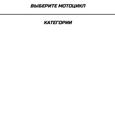
ВЫБЕРИТЕ МОТОЦИКЛ
КАТЕГОРИИ
ТЕХНИЧЕСКИЕ АКСЕССУАРЫ
Современные технологии, позволяющие получить от
вашего мотоцикла максимум.